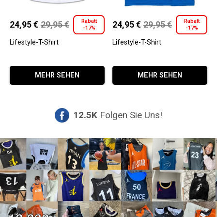
Rabatt
Rabatt
24,95
€
29,95
€
24,95
€
29,95
€
-17%
-17%
Ursprünglicher
Aktueller
Ursprünglicher
Aktueller
Preis
Preis
Preis
Preis
Lifestyle-T-Shirt
Lifestyle-T-Shirt
war:
ist:
war:
ist:
Dieses
Dieses
29,95 €
24,95 €.
29,95 €
24,95 €.
MEHR SEHEN
MEHR SEHEN
Produkt
Produkt
weist
weist
mehrere
mehrere
Varianten
Varianten
12.5K
Folgen Sie Uns!
auf.
auf.
Die
Die
Optionen
Optionen
können
können
auf
auf
der
der
Produktseite
Produktseite
gewählt
gewählt
werden
werden