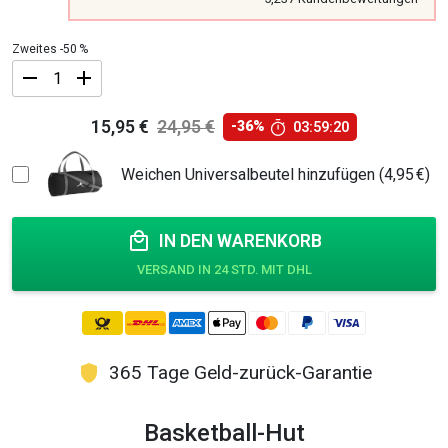
Zweites -50 %
Basketball-
15,95
€
24,95
€
-36%
03:59:20
Hut
Ursprünglicher
Aktueller
Menge
Preis
Preis
Weichen Universalbeutel hinzufügen (4,95 €)
war:
ist:
24,95 €
15,95 €.
IN DEN WARENKORB
365 Tage Geld-zurück-Garantie
Basketball-Hut