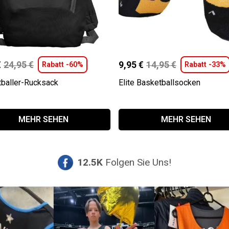
€
24,95
€
9,95
€
14,95
€
Rabatt -60%
Rabatt -33%
ünglicher
ller
Ursprünglicher
Aktueller
baller-Rucksack
Elite Basketballsocken
Preis
Preis
war:
ist:
Dieses
 €
.
14,95 €
9,95 €.
MEHR SEHEN
MEHR SEHEN
Produkt
weist
mehrere
Varianten
12.5K
Folgen Sie Uns!
auf.
Die
Optionen
können
auf