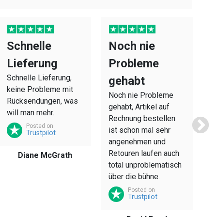
Schnelle
Noch nie
S
Lieferung
Probleme
S
Schnelle Lieferung,
Se
gehabt
keine Probleme mit
se
Noch nie Probleme
Rücksendungen, was
L
gehabt, Artikel auf
will man mehr.
A
Rechnung bestellen
R
Posted on
ist schon mal sehr
Trustpilot
p
angenehmen und
g
Retouren laufen auch
Diane McGrath
total unproblematisch
über die bühne.
Posted on
Trustpilot