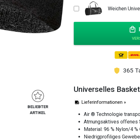
Stirnband
Weichen Univer
Menge
365 Ta
Universelles Basket
Lieferinformationen »
BELIEBTER
ARTIKEL
Air ® Technologie transpo
Atmungsaktives offenes S
Material: 96 % Nylon/4 
Niedrigprofiliges Gewebe