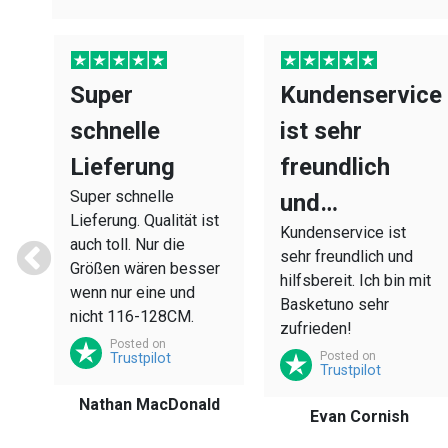
Super
Kundenservice
schnelle
ist sehr
Lieferung
freundlich
e
Super schnelle
und…
le
Lieferung. Qualität ist
Kundenservice ist
auch toll. Nur die
ur
sehr freundlich und
Größen wären besser
n
hilfsbereit. Ich bin mit
wenn nur eine und
Basketuno sehr
nicht 116-128CM.
zufrieden!
Posted on
Posted on
Trustpilot
Trustpilot
er
Nathan MacDonald
Evan Cornish