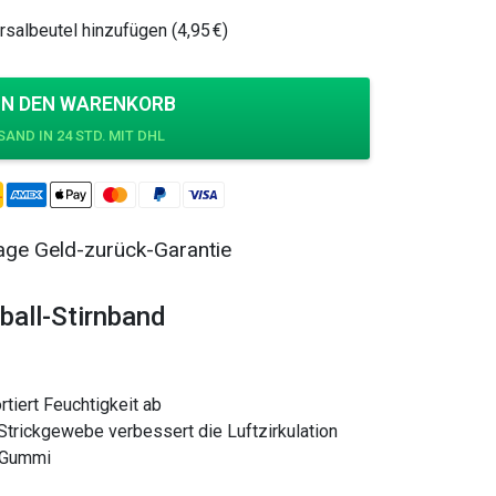
Preis
Preis
salbeutel hinzufügen (4,95 €)
war:
ist:
12,95 €
7,95 €.
IN DEN WARENKORB
ge Geld-zurück-Garantie
ball-Stirnband
rtiert Feuchtigkeit ab
trickgewebe verbessert die Luftzirkulation
% Gummi