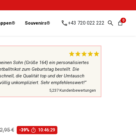
0
+43 720 022 222
Kappen®
Souvenirs®
meinen Sohn (Größe 164) ein personalisiertes
alltrikot zum Geburtstag bestellt. Die
schnell, die Qualität top und der Umtausch
 völlig unkompliziert. Sehr empfehlenswert!”
5,237 Kundenbewertungen
2,95
€
-39%
10:46:27
Ursprünglicher
Aktueller