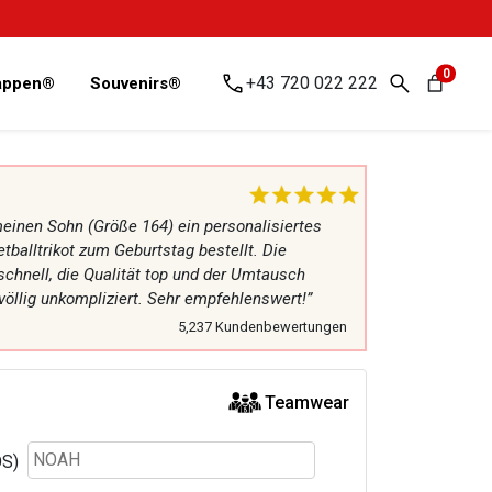
0
+43 720 022 222
Kappen®
Souvenirs®
meinen Sohn (Größe 164) ein personalisiertes
alltrikot zum Geburtstag bestellt. Die
schnell, die Qualität top und der Umtausch
 völlig unkompliziert. Sehr empfehlenswert!”
5,237 Kundenbewertungen
Teamwear
S)