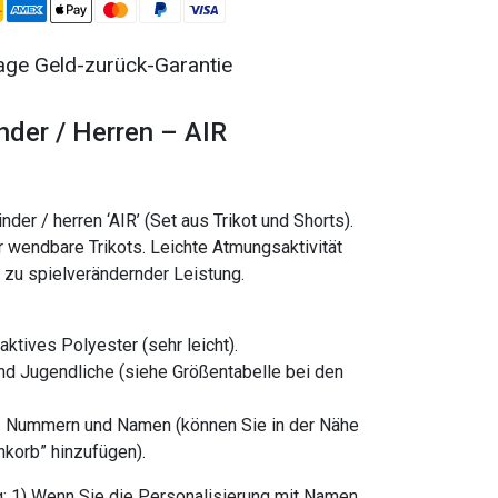
ge Geld-zurück-Garantie
inder / Herren – AIR
der / herren ‘AIR’ (Set aus Trikot und Shorts).
r wendbare Trikots. Leichte Atmungsaktivität
s zu spielverändernder Leistung.
tives Polyester (sehr leicht).
nd Jugendliche (siehe Größentabelle bei den
h: Nummern und Namen (können Sie in der Nähe
nkorb” hinzufügen).
g: 1) Wenn Sie die Personalisierung mit Namen