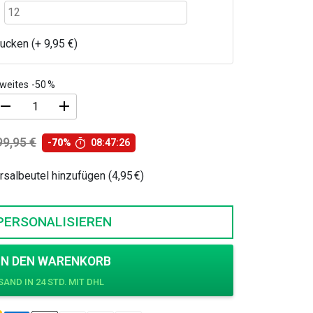
rucken (+
9,95
€
)
weites -50 %
asketball
99,95
€
-70%
08:47:24
rikot
Ursprünglicher
Aktueller
inder
Preis
Preis
salbeutel hinzufügen (4,95 €)
war:
ist:
erren
99,95 €
29,95 €.
IR
PERSONALISIEREN
enge
IN DEN WARENKORB