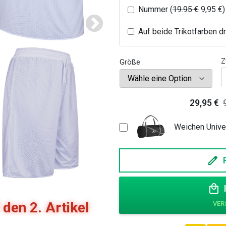
Nummer (
19.95 €
9,95
€
)
Auf beide Trikotfarben d
Z
Größe
B
29,95
€
T
K
/
Weichen Univer
H
-
A
M
den 2. Artikel