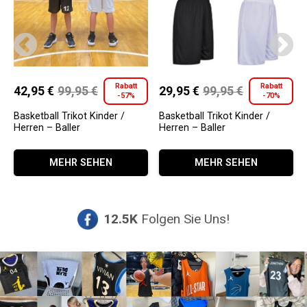
Rabatt
Rabatt
42,95
€
99,95
€
29,95
€
99,95
€
-57%
-70%
Ursprünglicher
Aktueller
Ursprünglicher
Aktueller
Preis
Preis
Preis
Preis
Basketball Trikot Kinder /
Basketball Trikot Kinder /
Herren – Baller
Herren – Baller
war:
ist:
war:
ist:
Dieses
Dieses
99,95 €
42,95 €.
99,95 €
29,95 €.
MEHR SEHEN
MEHR SEHEN
Produkt
Produkt
weist
weist
mehrere
mehrere
Varianten
Varianten
12.5K
Folgen Sie Uns!
auf.
auf.
Die
Die
Optionen
Optionen
können
können
auf
auf