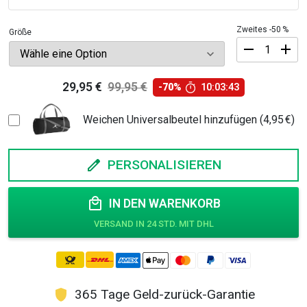
Zweites -50 %
Größe
Basketball-
Trikot
29,95
€
99,95
€
-70%
10:03:42
Ursprünglicher
Aktueller
und
T-
Preis
Preis
Weichen Universalbeutel hinzufügen (4,95 €)
Shirt
war:
ist:
Menge
99,95 €
29,95 €.
PERSONALISIEREN
IN DEN WARENKORB
365 Tage Geld-zurück-Garantie