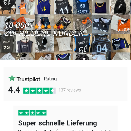
der
der
Produktseite
Produktseite
gewählt
gewählt
werden
werden
Rating
4.4
137 reviews
Super schnelle Lieferung