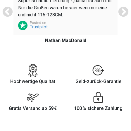
Super schnelle Lieferung. Qualität ist auch toll.
Nur die Größen wären besser wenn nur eine
K
und nicht 116-128CM.
h
Posted on
z
Trustpilot
Nathan MacDonald
Hochwertige Qualität
Geld-zurück-Garantie
Gratis Versand ab 59 €
100 % sichere Zahlung