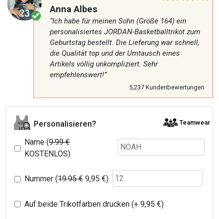
Anna Albes
“Ich habe für meinen Sohn (Größe 164) ein
personalisiertes JORDAN-Basketballtrikot zum
Geburtstag bestellt. Die Lieferung war schnell,
die Qualität top und der Umtausch eines
Artikels völlig unkompliziert. Sehr
empfehlenswert!”
5,237 Kundenbewertungen
Teamwear
Personalisieren?
Name (
9.99 €
KOSTENLOS)
Nummer (
19.95 €
9,95
€
)
Auf beide Trikotfarben drucken (+
9,95
€
)