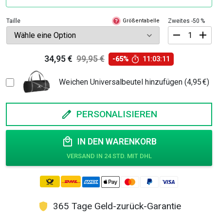
Taille
Größentabelle
Zweites -50 %
?
Los
34,95
€
99,95
€
-65%
11:03:10
Angeles
Ursprünglicher
Aktueller
Basketball
Preis
Preis
Trikot
Weichen Universalbeutel hinzufügen (4,95 €)
Kinder
war:
ist:
/
99,95 €
34,95 €.
Herren
Menge
PERSONALISIEREN
IN DEN WARENKORB
365 Tage Geld-zurück-Garantie