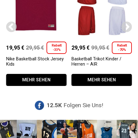
Rabatt
Rabatt
19,95
€
29,95
€
29,95
€
99,95
€
-33%
-70%
Ursprünglicher
Aktueller
Ursprünglicher
Aktueller
Preis
Preis
Preis
Preis
Nike Basketball Stock Jersey
Basketball Trikot Kinder /
Kids
Herren – AIR
war:
ist:
war:
ist:
Dieses
Dieses
29,95 €
19,95 €.
99,95 €
29,95 €.
MEHR SEHEN
MEHR SEHEN
Produkt
Produkt
weist
weist
mehrere
mehrere
Varianten
Varianten
12.5K
Folgen Sie Uns!
auf.
auf.
Die
Die
Optionen
Optionen
können
können