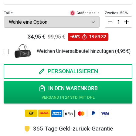
Taille
Größentabelle
Zweites -50 %
?
Basketball
34,95
€
99,95
€
-65%
18:59:31
Trikot
Ursprünglicher
Aktueller
Kinder
Preis
Preis
/
Weichen Universalbeutel hinzufügen (4,95 €)
Herren
war:
ist:
Menge
99,95 €
34,95 €.
PERSONALISIEREN
IN DEN WARENKORB
365 Tage Geld-zurück-Garantie