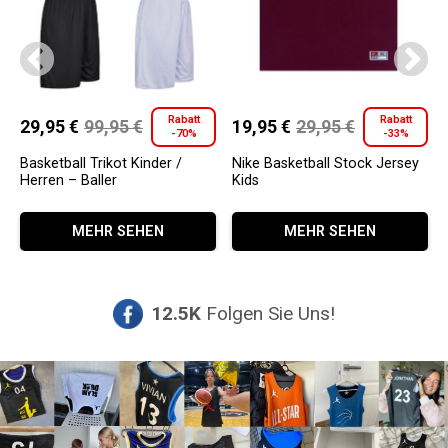
Rabatt
Rabatt
29,95
€
99,95
€
19,95
€
29,95
€
-70%
-33%
Ursprünglicher
Aktueller
Ursprünglicher
Aktueller
Preis
Preis
Preis
Preis
Basketball Trikot Kinder /
Nike Basketball Stock Jersey
Herren – Baller
Kids
war:
ist:
war:
ist:
Dieses
Dieses
99,95 €
29,95 €.
29,95 €
19,95 €.
MEHR SEHEN
MEHR SEHEN
Produkt
Produkt
weist
weist
mehrere
mehrere
Varianten
Varianten
12.5K
Folgen Sie Uns!
auf.
auf.
Die
Die
Optionen
Optionen
können
können
auf
auf