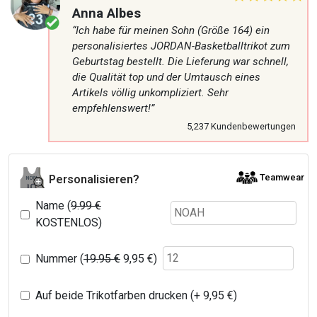
Anna Albes
“Ich habe für meinen Sohn (Größe 164) ein
personalisiertes JORDAN-Basketballtrikot zum
Geburtstag bestellt. Die Lieferung war schnell,
die Qualität top und der Umtausch eines
Artikels völlig unkompliziert. Sehr
empfehlenswert!”
5,237 Kundenbewertungen
Teamwear
Personalisieren?
Name (
9.99 €
KOSTENLOS)
Nummer (
19.95 €
9,95
€
)
Auf beide Trikotfarben drucken (+
9,95
€
)