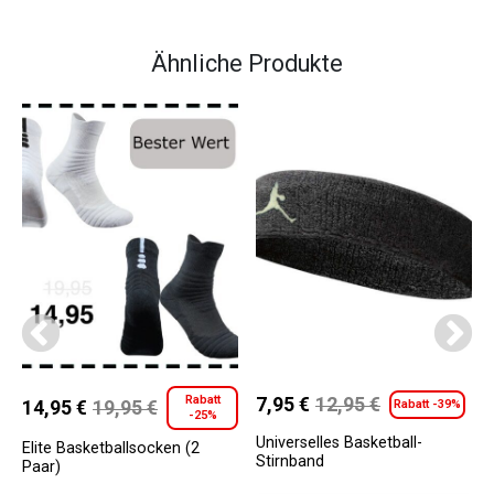
Ähnliche Produkte
Rabatt
7,95
€
12,95
€
14,95
€
19,95
€
Rabatt -39%
Ursprünglicher
Aktueller
-25%
Ursprünglicher
Aktueller
Universelles Basketball-
Preis
Preis
Preis
Preis
Elite Basketballsocken (2
Stirnband
Paar)
war:
ist:
war:
ist: