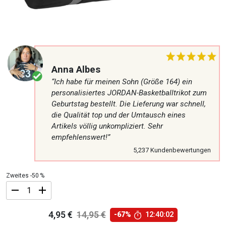
Anna Albes
“Ich habe für meinen Sohn (Größe 164) ein
personalisiertes JORDAN-Basketballtrikot zum
Geburtstag bestellt. Die Lieferung war schnell,
die Qualität top und der Umtausch eines
Artikels völlig unkompliziert. Sehr
empfehlenswert!”
5,237 Kundenbewertungen
Zweites -50 %
Universal-
4,95
€
14,95
€
-67%
12:40:02
Softtasche
Ursprünglicher
Aktueller
Menge