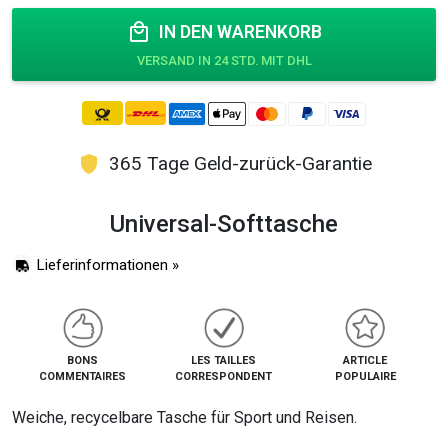
Preis
Preis
IN DEN WARENKORB
war:
ist:
14,95 €
4,95 €.
365 Tage Geld-zurück-Garantie
Universal-Softtasche
Lieferinformationen »
BONS
LES TAILLES
ARTICLE
COMMENTAIRES
CORRESPONDENT
POPULAIRE
Weiche, recycelbare Tasche für Sport und Reisen.